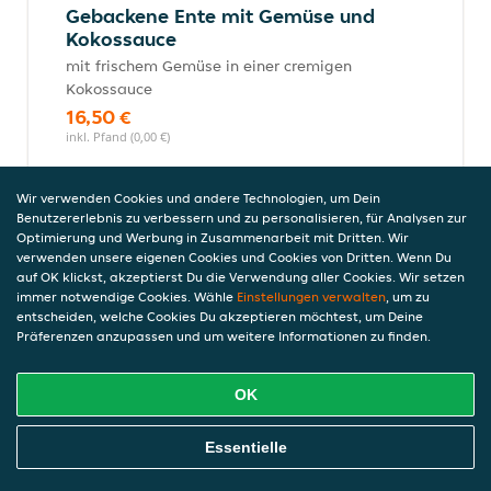
Gebackene Ente mit Gemüse und
Kokossauce
mit frischem Gemüse in einer cremigen
Kokossauce
16,50 €
inkl. Pfand (0,00 €)
Wir verwenden Cookies und andere Technologien, um Dein
Benutzererlebnis zu verbessern und zu personalisieren, für Analysen zur
Gebackene Hühnerbrust mit
Optimierung und Werbung in Zusammenarbeit mit Dritten. Wir
Gemüse und Kokossauce
verwenden unsere eigenen Cookies und Cookies von Dritten. Wenn Du
auf OK klickst, akzeptierst Du die Verwendung aller Cookies. Wir setzen
knusprig gebackene Hühnerbrust mit
immer notwendige Cookies. Wähle
Einstellungen verwalten
, um zu
frischem Gemüse in einer cremigen
entscheiden, welche Cookies Du akzeptieren möchtest, um Deine
Kokossauce
Präferenzen anzupassen und um weitere Informationen zu finden.
14,00 €
inkl. Pfand (0,00 €)
OK
Online Essen Bestellen
Essentielle
Gebackenes Seelachsfilet mit
Gemüse und Kokossauce