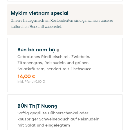
Mykim vietnam special
Unsere hausgemachten Kostbarkeiten sind ganz nach unserer
kulturellen Herkunft zubereitet.
Bún bò nam bộ
Gebratenes Rindfleisch mit Zwiebeln,
Zitronengras, Reisnudeln und grünen
Salatkräutern, serviert mit Fischsauce.
14,00 €
inkl. Pfand (0,00 €)
BÚN ThỊT Nuong
Saftig gegrillte Hühnerschenkel oder
knuspriger Schweinebauch auf Reisnudeln
mit Salat und eingelegtem